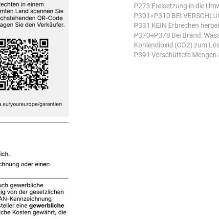
P273 Freisetzung in die Um
P301+P310 BEI VERSCHLUC
P331 KEIN Erbrechen herbei
P370+P378 Bei Brand: Wass
Kohlendioxid (CO2) zum Lö
P391 Verschüttete Mengen