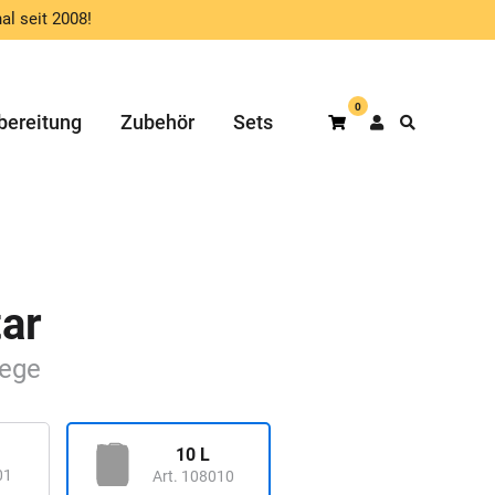
al seit 2008!
0
bereitung
Zubehör
Sets
Warenkorb
tar
lege
10 L
01
Art. 108010