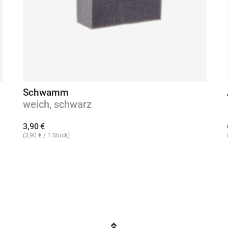
Schwamm
weich, schwarz
3,90
€
(
3,90
€
/ 1 Stück)