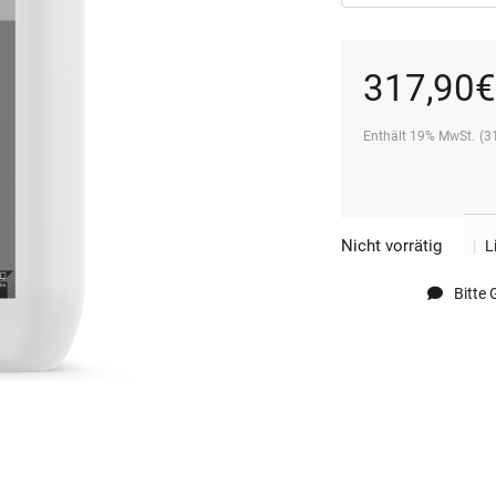
317,90
€
Enthält 19% MwSt.
(
3
Nicht vorrätig
|
L
Bitte