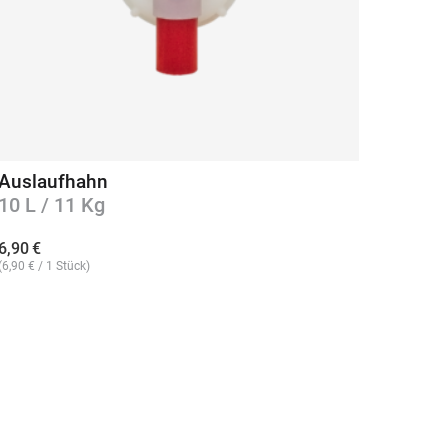
Auslaufhahn
10 L / 11 Kg
6,90
€
(
6,90
€
/ 1 Stück)