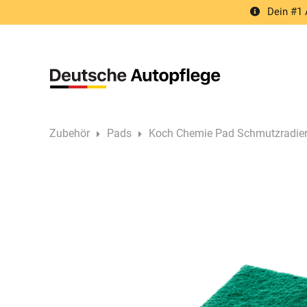
Springe
Dein #1 
zum
Inhalt
Zubehör
Pads
Koch Chemie Pad Schmutzradiere