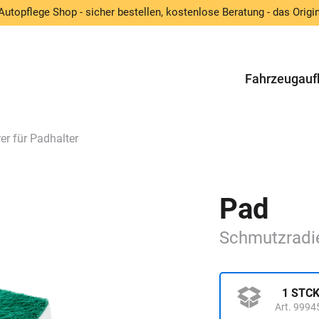
Autopflege Shop - sicher bestellen, kostenlose Beratung - das Origin
Fahrzeugauf
r für Padhalter
Pad
Schmutzradi
1 STC
Art. 9994