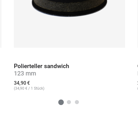
Polierteller sandwich
123 mm
34,90
€
(
34,90
€
/ 1 Stück)