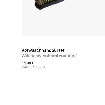
Vorwaschhandbürste
Wildschweinborstenimitat
34,90
€
(
34,90
€
/ 1 Stück)