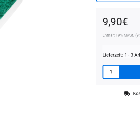
9,90
€
Enthält 19% MwSt.
(
9
Lieferzeit: 1 - 3 A
Koch
Chemie
Pad
Schmutzradierer
Kos
für
Padhalter
Menge