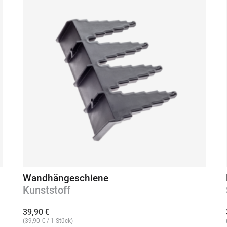
Wandhängeschiene
Kunststoff
39,90
€
(
39,90
€
/ 1 Stück)