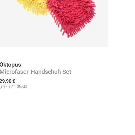
Oktopus
Polie
Microfaser-Handschuh Set
147 
29,90
€
36,90
(
9,97
€
/ 1 Stück)
(
36,90
€