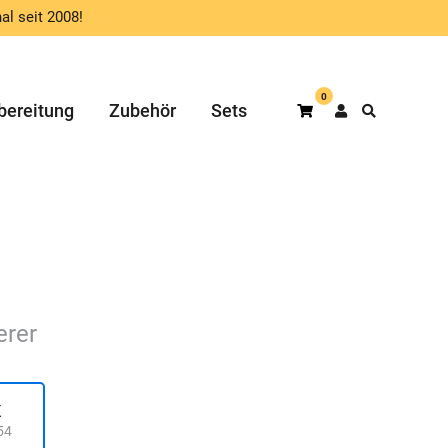
al seit 2008!
0
bereitung
Zubehör
Sets
Warenkorb
erer
K
54