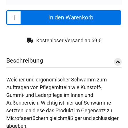
Koch
In den Warenkorb
Chemie
Applikator
Schwamm
Kostenloser Versand ab 69 €
groß
Menge
Beschreibung
Weicher und ergonomischer Schwamm zum
Auftragen von Pflegemitteln wie Kunstoff-,
Gummi- und Lederpflege im Innen und
Außenbereich. Wichtig ist hier auf Schwämme
setzten, da diese das Produkt im Gegensatz zu
Microfasertüchern gleichmäßiger und schlüssiger
abgeben.