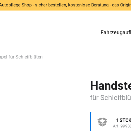
Autopflege Shop - sicher bestellen, kostenlose Beratung - das Origin
Fahrzeugauf
el für Schleifblüten
Handst
für Schleifbl
1 STC
Art. 9993