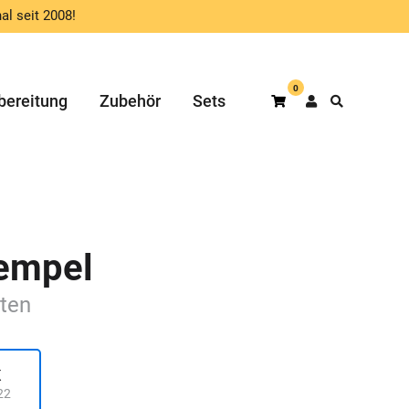
al seit 2008!
0
bereitung
Zubehör
Sets
Warenkorb
empel
üten
K
22