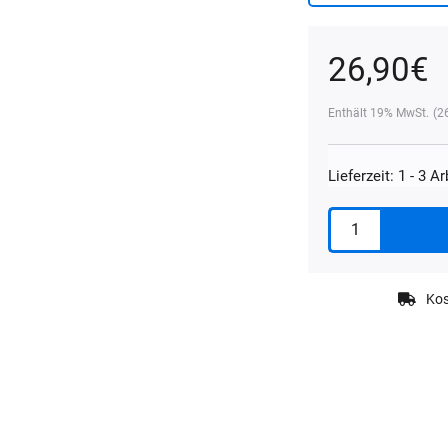
26,90
€
Enthält 19% MwSt.
(
2
Lieferzeit: 1 - 3 A
Koch
Chemie
Handstempel
für
Kos
Schleifblüten
Menge