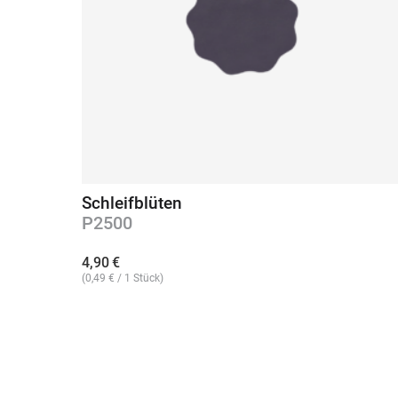
Schleifblüten
P2500
4,90
€
(
0,49
€
/ 1 Stück)