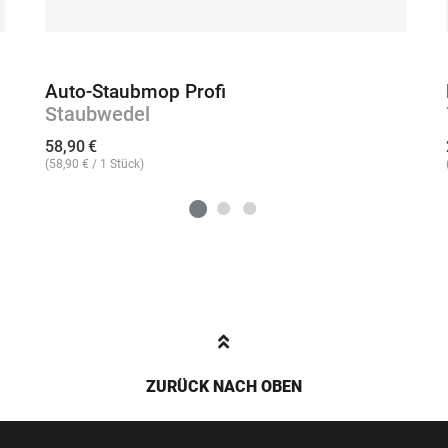
Auto-Staubmop Profi
Staubwedel
58,90
€
(
58,90
€
/ 1 Stück)
ZURÜCK NACH OBEN