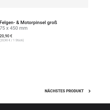
Felgen- & Motorpinsel groß
Felge
75 x 450 mm
klein
20,90
€
8,90
€
(
20,90
€
/ 1 Stück)
(
8,90
€
/ 
NÄCHSTES PRODUKT