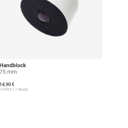
Handblock
75 mm
14,90
€
(
14,90
€
/ 1 Stück)