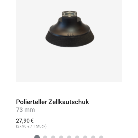
Polierteller Zellkautschuk
73 mm
27,90
€
(
27,90
€
/ 1 Stück)