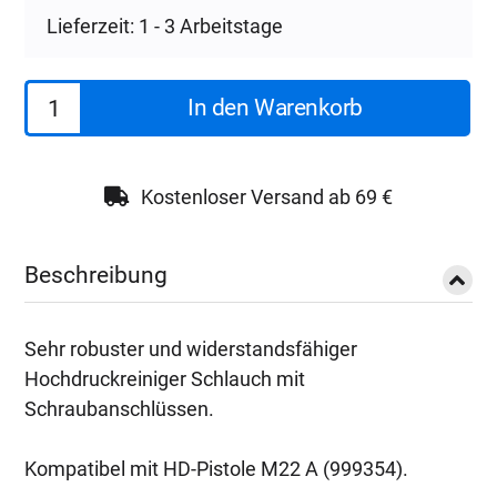
Lieferzeit: 1 - 3 Arbeitstage
Koch
In den Warenkorb
Chemie
HD-
Schlauch
Kostenloser Versand ab 69 €
Premium
grau
Beschreibung
10
m
Sehr robuster und widerstandsfähiger
Menge
Hochdruckreiniger Schlauch mit
Schraubanschlüssen.
Kompatibel mit HD-Pistole M22 A (999354).