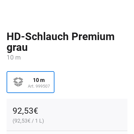
HD-Schlauch Premium
grau
10 m
10 m
Art. 999507
92,53
€
(
92,53
€
/ 1 L)