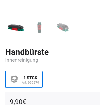
Handbürste
Innenreinigung
1 STCK
Art. 999279
9,90
€