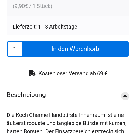
(
9,90
€
/ 1 Stück)
Lieferzeit: 1 - 3 Arbeitstage
Koch
In den Warenkorb
Chemie
Handbürste
|
Kostenloser Versand ab 69 €
120
mm
Beschreibung
Menge
Die Koch Chemie Handbürste Innenraum ist eine
äußerst robuste und langlebige Bürste mit kurzen,
harten Borsten. Der Einsatzbereich erstreckt sich