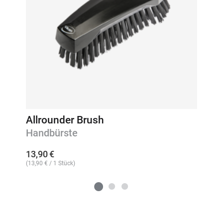
Allrounder Brush
Handbürste
13,90
€
(
13,90
€
/ 1 Stück)