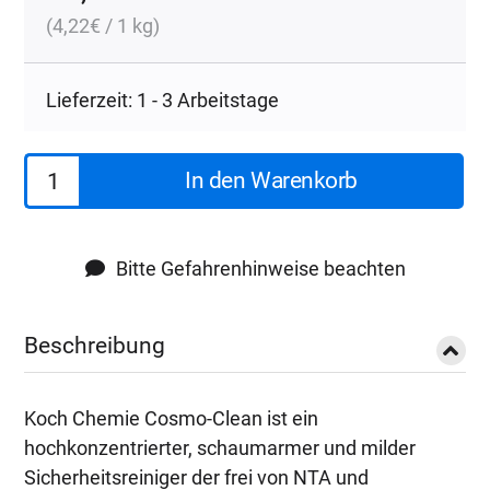
(
4,22
€
/ 1 kg)
Lieferzeit: 1 - 3 Arbeitstage
Koch
In den Warenkorb
Chemie
Cosmo
Clean
Bitte Gefahrenhinweise beachten
22kg
Menge
Beschreibung
Koch Chemie Cosmo-Clean ist ein
hochkonzentrierter, schaumarmer und milder
Sicherheitsreiniger der frei von NTA und