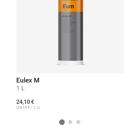
Eulex M
1 L
24,10
€
(
24,10
€
/ 1 L)