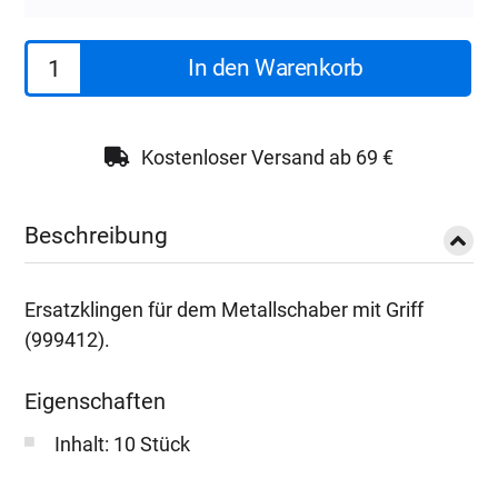
Koch
In den Warenkorb
Chemie
Glasschaber
Metall
Kostenloser Versand ab 69 €
mit
Griff
Beschreibung
Ersatzklingen
Menge
Ersatzklingen für dem Metallschaber mit Griff
(999412).
Eigenschaften
Inhalt: 10 Stück