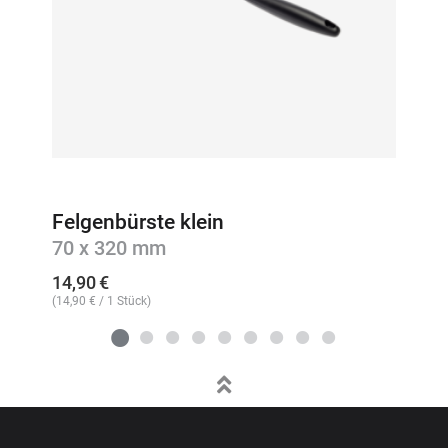
Felgenbürste klein
70 x 320 mm
14,90
€
(
14,90
€
/ 1 Stück)