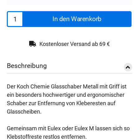
Koch
In den Warenkorb
Chemie
Glasschaber
Metall
Kostenloser Versand ab 69 €
mit
Griff
Beschreibung
Menge
Der Koch Chemie Glasschaber Metall mit Griff ist
ein besonders hochwertiger und ergonomischer
Schaber zur Entfernung von Kleberesten auf
Glasscheiben.
Gemeinsam mit Eulex oder Eulex M lassen sich so
Klebstoffreste restlos entfernen.