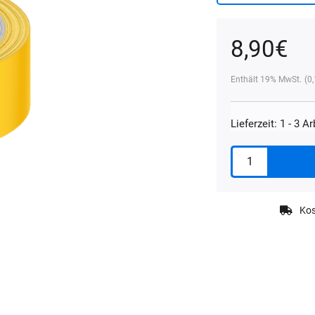
8,90
€
Enthält 19% MwSt.
(
0
Lieferzeit: 1 - 3 A
Koch
Chemie
Masking
Tape
Kos
25
mm
Menge