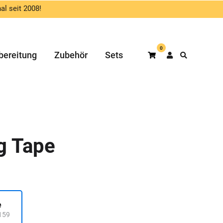
al seit 2008!
0
bereitung
Zubehör
Sets
Warenkorb
g Tape
e
159