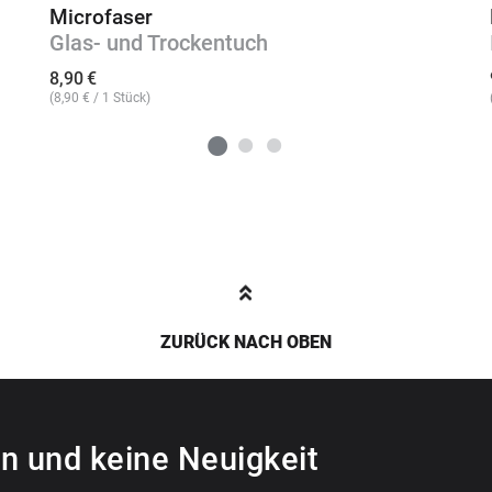
Microfaser
Glas- und Trockentuch
8,90
€
(
8,90
€
/ 1 Stück)
ZURÜCK NACH OBEN
n und keine Neuigkeit