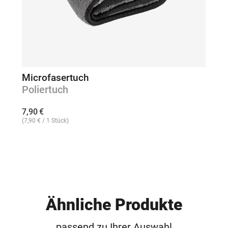
Microfasertuch
Poliertuch
7,90
€
(
7,90
€
/ 1 Stück)
Ähnliche Produkte
passend zu Ihrer Auswahl