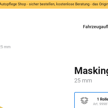
Autopflege Shop - sicher bestellen, kostenlose Beratung - das Origin
Fahrzeugauf
 25 mm
Maskin
25 mm
1 Roll
Art. 9998