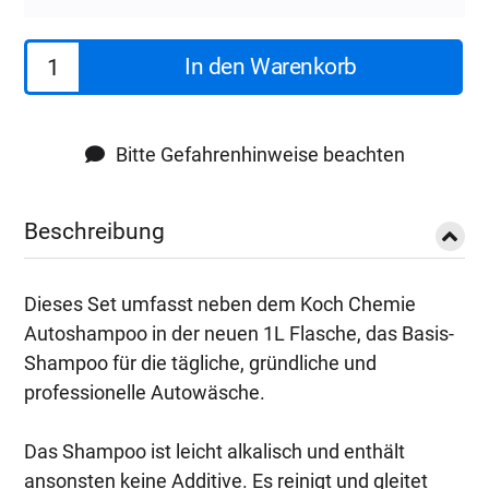
42,90€
34,90€.
Koch
In den Warenkorb
Chemie
Autoshampoo
As
Bitte Gefahrenhinweise beachten
Set
5
Beschreibung
Menge
Dieses Set umfasst neben dem Koch Chemie
Autoshampoo in der neuen 1L Flasche, das Basis-
Shampoo für die tägliche, gründliche und
professionelle Autowäsche.
Das Shampoo ist leicht alkalisch und enthält
ansonsten keine Additive. Es reinigt und gleitet