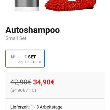
Autoshampoo
Small Set
1 SET
Art. 13001SE1S
Ursprünglicher
Aktueller
42,90
€
34,90
€
(
34,90
€
/ 1 L)
Preis
Preis
war:
ist:
Lieferzeit: 1 - 3 Arbeitstage