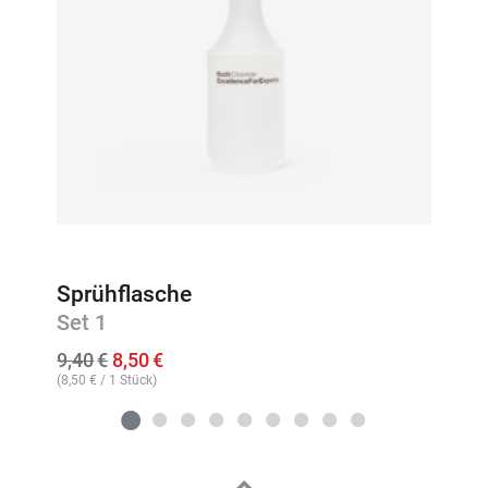
Sprühflasche
Set 1
Ursprünglicher
Aktueller
9,40
€
8,50
€
Preis
Preis
(
8,50
€
/ 1 Stück)
war:
ist:
9,40€
8,50€.