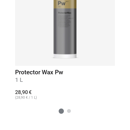
Protector Wax Pw
1 L
28,90
€
(
28,90
€
/ 1 L)