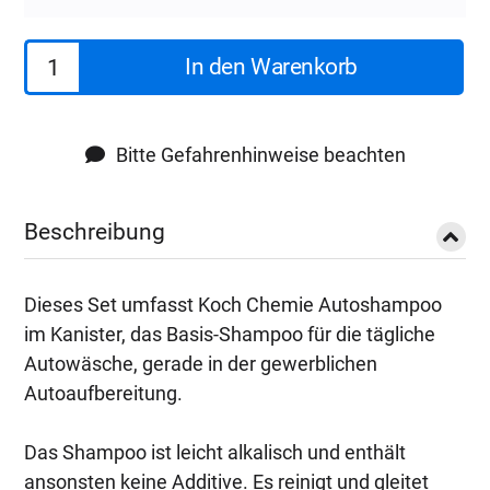
Koch
In den Warenkorb
Chemie
Autoshampoo
As
Bitte Gefahrenhinweise beachten
Set
2
Beschreibung
Menge
Dieses Set umfasst Koch Chemie Autoshampoo
im Kanister, das Basis-Shampoo für die tägliche
Autowäsche, gerade in der gewerblichen
Autoaufbereitung.
Das Shampoo ist leicht alkalisch und enthält
ansonsten keine Additive. Es reinigt und gleitet