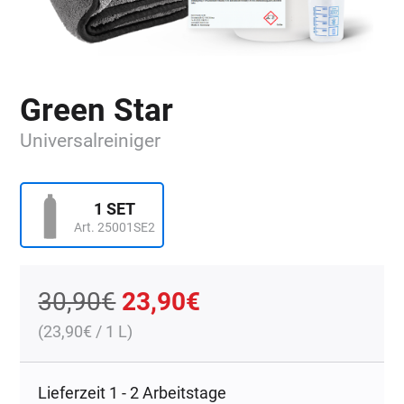
Green Star
Universalreiniger
1 SET
Art. 25001SE2
Ursprünglicher
Aktueller
30,90
€
23,90
€
(
23,90
€
/ 1 L)
Preis
Preis
war:
ist:
Lieferzeit 1 - 2 Arbeitstage