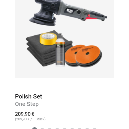
Polish Set
One Step
209,90
€
(
209,90
€
/ 1 Stück)