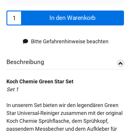
30,90€
23,90€.
Koch
In den Warenkorb
Chemie
Green
Star
Bitte Gefahrenhinweise beachten
Gs
|
Beschreibung
Set
2
Koch Chemie Green Star Set
Menge
Set 1
In unserem Set bieten wir den legendären Green
Star Universal-Reiniger zusammen mit der original
Koch Chemie Sprühflasche, dem Sprühkopf,
passendem Messbecher und dem Aufkleber für