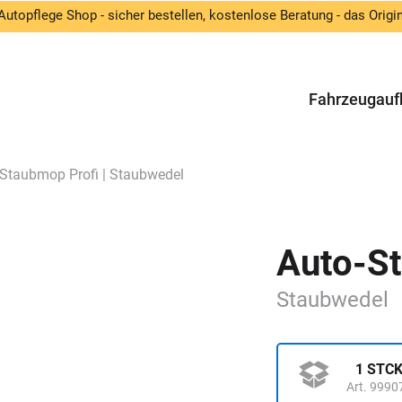
Autopflege Shop - sicher bestellen, kostenlose Beratung - das Origin
Fahrzeugauf
Staubmop Profi | Staubwedel
Auto-S
Staubwedel
1 STC
Art. 9990