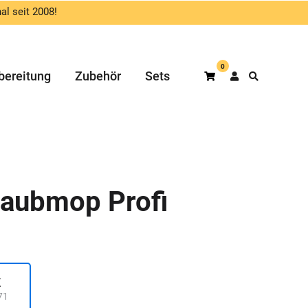
al seit 2008!
0
bereitung
Zubehör
Sets
Warenkorb
taubmop Profi
K
71