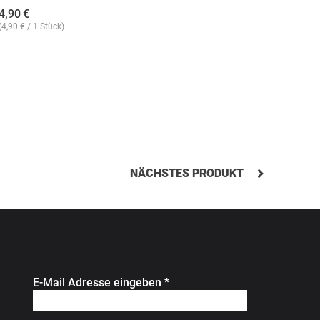
4,90
€
6,90
€
(
4,90
€
/ 1 Stück)
(
6,90
€
/ 
NÄCHSTES PRODUKT
E-Mail Adresse eingeben
*