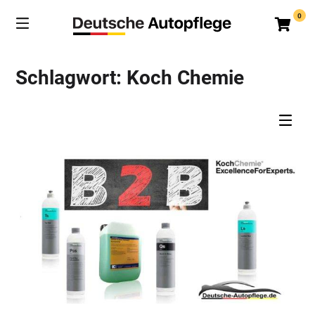
Springe
0
zum
Ware
Inhalt
Schlagwort:
Koch Chemie