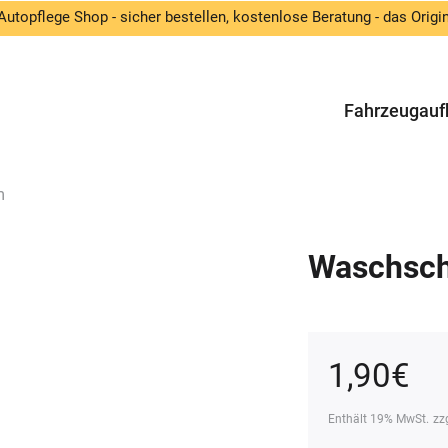
Autopflege Shop - sicher bestellen, kostenlose Beratung - das Origin
Fahrzeugauf
m
Waschsch
1,90
€
Enthält 19% MwSt.
zz