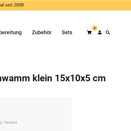
al seit 2008!
0
bereitung
Zubehör
Sets
Warenkorb
wamm klein 15x10x5 cm
gl.
Versand