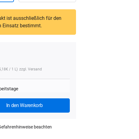
kt ist ausschließlich für den
n Einsatz bestimmt.
5,18
€
/ 1 L)
zzgl.
Versand
rbeitstage
In den Warenkorb
 Gefahrenhinweise beachten