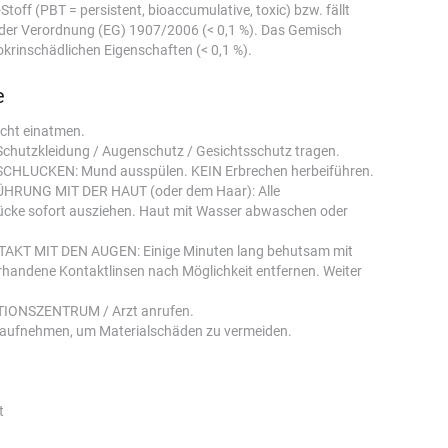
toff (PBT = persistent, bioaccumulative, toxic) bzw. fällt
I der Verordnung (EG) 1907/2006 (< 0,1 %). Das Gemisch
okrinschädlichen Eigenschaften (< 0,1 %).
e
cht einatmen.
hutzkleidung / Augenschutz / Gesichtsschutz tragen.
HLUCKEN: Mund ausspülen. KEIN Erbrechen herbeiführen.
RUNG MIT DER HAUT (oder dem Haar): Alle
ücke sofort ausziehen. Haut mit Wasser abwaschen oder
KT MIT DEN AUGEN: Einige Minuten lang behutsam mit
rhandene Kontaktlinsen nach Möglichkeit entfernen. Weiter
IONSZENTRUM / Arzt anrufen.
aufnehmen, um Materialschäden zu vermeiden.
t