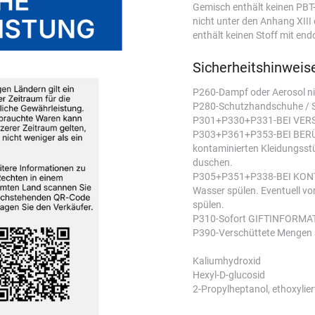
Gemisch enthält keinen PBT-S
nicht unter den Anhang XII
enthält keinen Stoff mit end
Sicherheitshinweis
P260-Dampf oder Aerosol ni
P280-Schutzhandschuhe / Sc
P301+P330+P331-BEI VERSC
P303+P361+P353-BEI BERÜH
kontaminierten Kleidungsst
duschen.
P305+P351+P338-BEI KONTA
Wasser spülen. Eventuell vo
spülen.
P310-Sofort GIFTINFORMAT
P390-Verschüttete Mengen 
Kaliumhydroxid
Hexyl-D-glucosid
2-Propylheptanol, ethoxylier