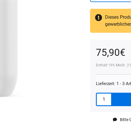
Dieses Produ
gewerbliche
75,90
€
Enthält 19% MwSt.
(
1
Lieferzeit: 1 - 3 A
Koch
Chemie
Alkali
Wheel
Bitte
Cleaner
5L