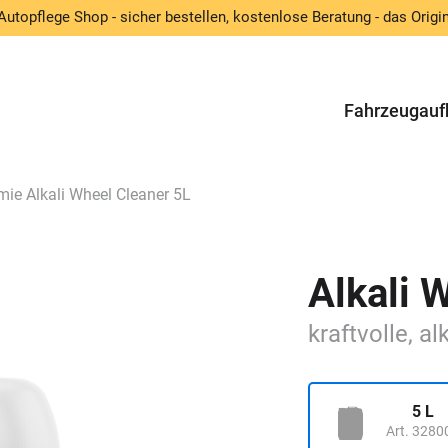
Autopflege Shop - sicher bestellen, kostenlose Beratung - das Origin
Fahrzeugauf
ie Alkali Wheel Cleaner 5L
Alkali 
kraftvolle, a
5 L
Art. 3280