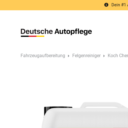
Springe
Dein #1 
zum
Inhalt
Fahrzeugaufbereitung
Felgenreiniger
Koch Chem