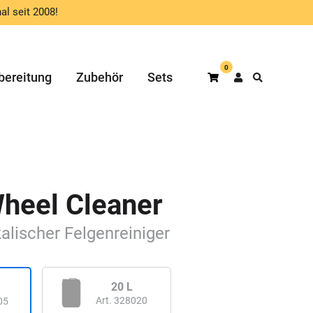
al seit 2008!
0
bereitung
Zubehör
Sets
Warenkorb
Wheel Cleaner
lkalischer Felgenreiniger
20 L
Art. 328020
05