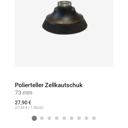
Polierteller Zellkautschuk
73 mm
27,90
€
(
27,90
€
/ 1 Stück)