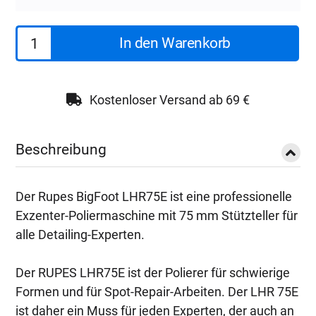
Rupes
In den Warenkorb
BigFoot
Duetto
LHR75E
Kostenloser Versand ab 69 €
Std
Menge
Beschreibung
Der Rupes BigFoot LHR75E ist eine professionelle
Exzenter-Poliermaschine mit 75 mm Stützteller für
alle Detailing-Experten.
Der RUPES LHR75E ist der Polierer für schwierige
Formen und für Spot-Repair-Arbeiten. Der LHR 75E
ist daher ein Muss für jeden Experten, der auch an