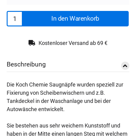
Koch
In den Warenkorb
Chemie
Saugnäpfe
Scheibenwischer
Kostenloser Versand ab 69 €
|
50
Beschreibung
Stück
Menge
Die Koch Chemie Saugnäpfe wurden speziell zur
Fixierung von Scheibenwischern und z.B.
Tankdeckel in der Waschanlage und bei der
Autowäsche entwickelt.
Sie bestehen aus sehr weichem Kunststoff und
haben in der Mitte einen langen Steg mit welchem