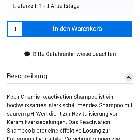
Lieferzeit: 1 - 3 Arbeitstage
Koch
In den Warenkorb
Chemie
Reactivation
Shampoo
Bitte Gefahrenhinweise beachten
1
L
Beschreibung
Menge
Koch Chemie Reactivation Shampoo ist ein
hochwirksames, stark schäumendes Shampoo mit
saurem pH-Wert dient zur Revitalisierung von
Keramikversiegelungen. Das Reactivation
Shampoo bietet eine effektive Lösung zur
Entfernung hydrophiler Verschmutzungen wie