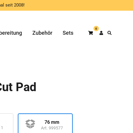
al seit 2008!
0
bereitung
Zubehör
Sets
Warenkorb
Cut Pad
76 mm
11
Art. 999577