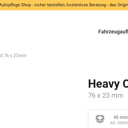
Autopflege Shop - sicher bestellen, kostenlose Beratung - das Origin
Fahrzeugauf
ad 76 x 23mm
Heavy 
76 x 23 mm
45 mm
Art. 9996