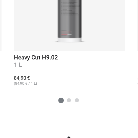
Heavy Cut H9.02
1 L
84,90
€
(
84,90
€
/ 1 L)