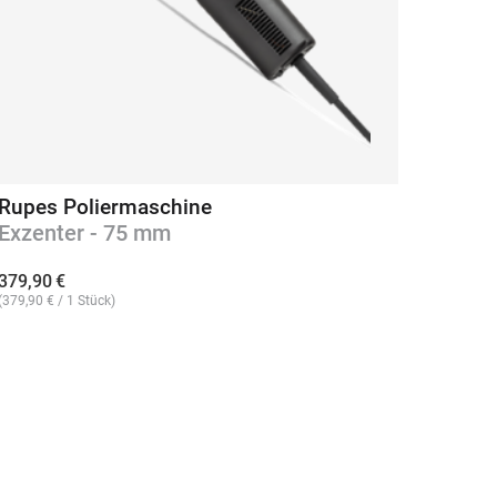
Rupes Poliermaschine
Micro
Exzenter - 75 mm
Polie
379,90
€
5,90
€
(
379,90
€
/ 1 Stück)
(
5,90
€
/ 