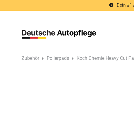
Springe
Dein #1 
zum
Inhalt
Zubehör
Polierpads
Koch Chemie Heavy Cut P