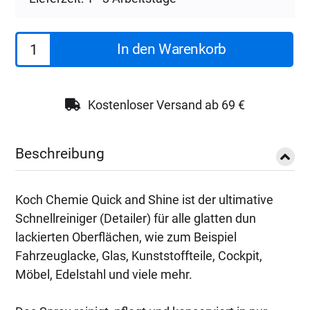
Koch
In den Warenkorb
Chemie
Quick
&
Kostenloser Versand ab 69 €
Shine
Elegant
Beschreibung
Qs
|
Koch Chemie Quick and Shine ist der ultimative
10L
Schnellreiniger (Detailer) für alle glatten dun
Menge
lackierten Oberflächen, wie zum Beispiel
Fahrzeuglacke, Glas, Kunststoffteile, Cockpit,
Möbel, Edelstahl und viele mehr.