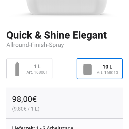
Quick & Shine Elegant
Allround-Finish-Spray
1 L
10 L
Art. 168001
Art. 168010
98,00
€
(
9,80
€
/ 1 L)
Lieferzeit: 1 - 3 Arbeitstage