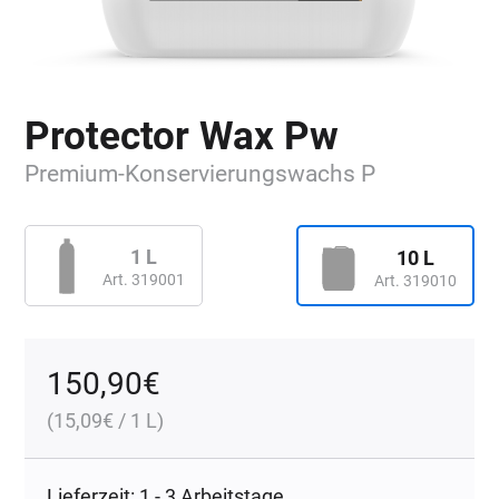
Protector Wax Pw
Premium-Konservierungswachs P
1 L
10 L
Art. 319001
Art. 319010
150,90
€
(
15,09
€
/ 1 L)
Lieferzeit: 1 - 3 Arbeitstage