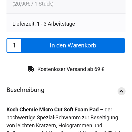
(
20,90
€
/ 1 Stück)
Lieferzeit: 1 - 3 Arbeitstage
Koch
In den Warenkorb
Chemie
Micro
Cut
Kostenloser Versand ab 69 €
Soft
Foam
Beschreibung
Pad
150
Koch Chemie Micro Cut Soft Foam Pad
– der
x
hochwertige Spezial-Schwamm zur Beseitigung
25mm
von leichten Kratzern, Hologrammen und