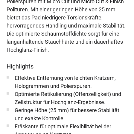
Menge
Polierspuren mit Micro Cut und Micro Cut & Finish
Polituren. Mit einer geringen Höhe von 25 mm
bietet das Pad niedrigere Torsionskräfte,
hervorragendes Handling und maximale Stabilität.
Die optimierte Schaumstoffdichte sorgt für eine
langanhaltende Stauchhärte und ein dauerhaftes
Hochglanz-Finish.
Highlights
Effektive Entfernung von leichten Kratzern,
Hologrammen und Polierspuren.
Optimierte Retikulierung (Offenzelligkeit) und
Zellstruktur für Hochglanz-Ergebnisse.
Geringe Höhe (25 mm) für bessere Stabilität
und exakte Kontrolle.
Fräskante für optimale Flexibilität bei der